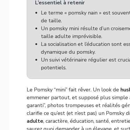
L’essentiel à retenir
Le terme « pomsky nain » est souvent 
de taille.
Un pomsky mini résulte d’un croiseme
taille adulte imprévisible.
La socialisation et l’éducation sont e
dynamique du pomsky.
Un suivi vétérinaire régulier est cru
potentiels.
Le Pomsky “mini” fait rêver. Un look de
hus
emmener partout, et supposé plus simple à
garanti”, photos trompeuses et réalités génét
clarifie ce qu’est (et n’est pas) un Pomsky d
adulte
, caractère, éducation, santé, entret
saurez quoi demander à un élevage, et surt