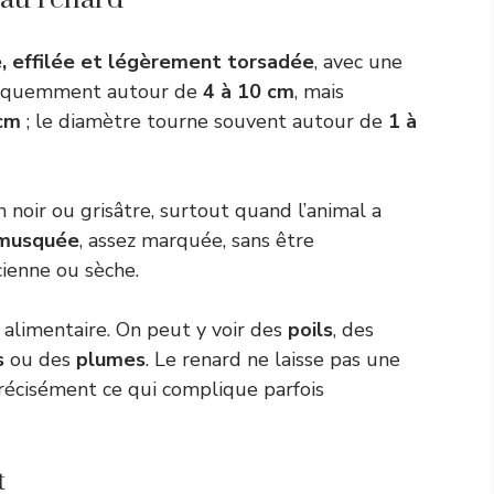
, effilée et légèrement torsadée
, avec une
fréquemment autour de
4 à 10 cm
, mais
cm
; le diamètre tourne souvent autour de
1 à
n noir ou grisâtre, surtout quand l’animal a
musquée
, assez marquée, sans être
cienne ou sèche.
alimentaire. On peut y voir des
poils
, des
s
ou des
plumes
. Le renard ne laisse pas une
précisément ce qui complique parfois
t