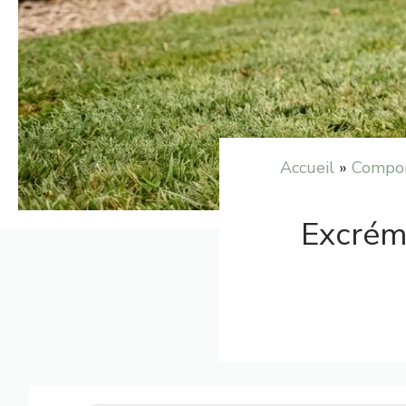
Accueil
»
Compor
Excréme