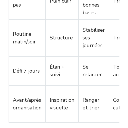
Plan clair
Trop 
pas
bonnes
bases
Stabiliser
Routine
Structure
ses
Trop r
matin/soir
journées
Élan +
Se
Tout a
Défi 7 jours
suivi
relancer
au jou
Avant/après
Inspiration
Ranger
Compa
organisation
visuelle
et trier
culpab