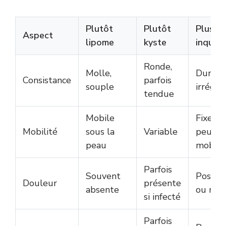
Plutôt
Plutôt
Plus
Aspect
lipome
kyste
inquiét
Ronde,
Molle,
Dure,
Consistance
parfois
souple
irrégul
tendue
Mobile
Fixe ou
Mobilité
sous la
Variable
peu
peau
mobile
Parfois
Souvent
Possibl
Douleur
présente
absente
ou non
si infecté
Parfois