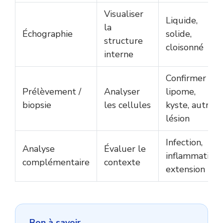
Visualiser
Liquide,
la
Échographie
solide,
structure
cloisonné
interne
Confirmer
Prélèvement /
Analyser
lipome,
biopsie
les cellules
kyste, autre
lésion
Infection,
Analyse
Évaluer le
inflammation,
complémentaire
contexte
extension
Bon à savoir