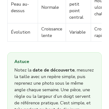
Rougeu
Peau au-
petit
Normale
ulcérat
dessus
point
chaleu
central
Croissance
Croiss
Évolution
Variable
lente
rapide
Astuce
Notez la
date de découverte
, mesurez
la taille avec un repère simple, puis
reprenez une photo sous le même
angle chaque semaine. Une pièce, une
règle ou la largeur d’un doigt servent
de référence pratique. C’est simple, et