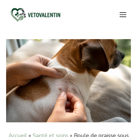
Aller
au
M
contenu
Accueil
»
Santé et soins
»
Boule de graisse sous