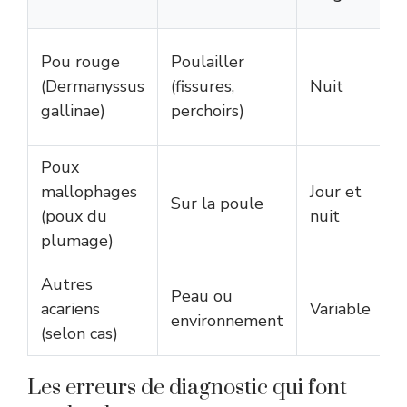
P
Pou rouge
Poulailler
r
(Dermanyssus
(fissures,
Nuit
p
gallinae)
perchoirs)
p
Poux
P
mallophages
Jour et
i
Sur la poule
(poux du
nuit
p
plumage)
l
Autres
C
Peau ou
acariens
Variable
i
environnement
(selon cas)
l
Les erreurs de diagnostic qui font