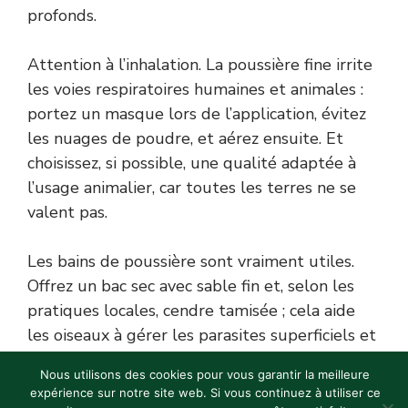
profonds.
Attention à l’inhalation. La poussière fine irrite
les voies respiratoires humaines et animales :
portez un masque lors de l’application, évitez
les nuages de poudre, et aérez ensuite. Et
choisissez, si possible, une qualité adaptée à
l’usage animalier, car toutes les terres ne se
valent pas.
Les bains de poussière sont vraiment utiles.
Offrez un bac sec avec sable fin et, selon les
pratiques locales, cendre tamisée ; cela aide
les oiseaux à gérer les parasites superficiels et
à réduire le stress. Pour les huiles essentielles
Nous utilisons des cookies pour vous garantir la meilleure
et répulsifs, prudence : certaines sont toxiques
expérience sur notre site web. Si vous continuez à utiliser ce