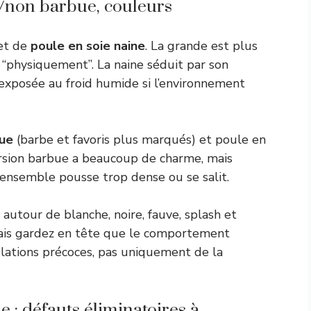
e/non barbue, couleurs
 et de
poule en soie naine
. La grande est plus
“physiquement”. La naine séduit par son
 exposée au froid humide si l’environnement
bue
(barbe et favoris plus marqués) et poule en
ersion barbue a beaucoup de charme, mais
’ensemble pousse trop dense ou se salit.
autour de blanche, noire, fauve, splash et
 mais gardez en tête que le comportement
lations précoces, pas uniquement de la
e : défauts éliminatoires à