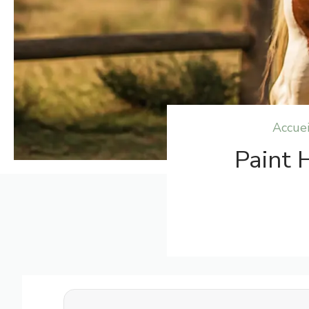
Accuei
Paint H