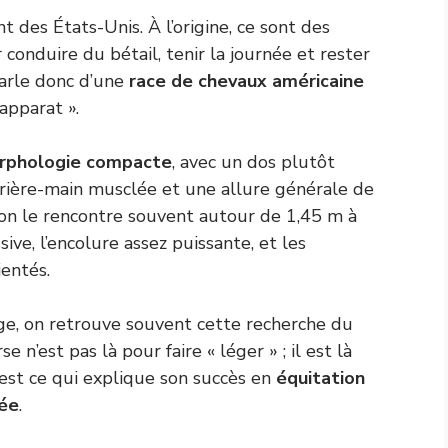
t des États-Unis. À l’origine, ce sont des
 conduire du bétail, tenir la journée et rester
parle donc d’une
race de chevaux américaine
’apparat ».
rphologie compacte
, avec un dos plutôt
rrière-main musclée et une allure générale de
is on le rencontre souvent autour de 1,45 m à
ive, l’encolure assez puissante, et les
ientés.
ge, on retrouve souvent cette recherche du
 n’est pas là pour faire « léger » ; il est là
C’est ce qui explique son succès en
équitation
ée
.