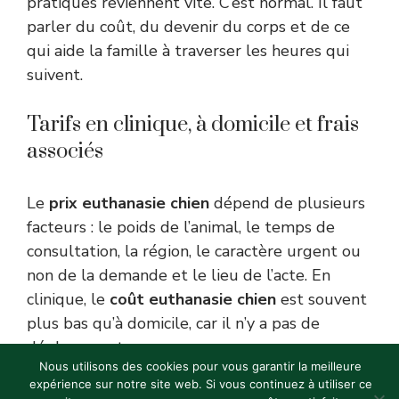
pratiques reviennent vite. C’est normal. Il faut
parler du coût, du devenir du corps et de ce
qui aide la famille à traverser les heures qui
suivent.
Tarifs en clinique, à domicile et frais
associés
Le
prix euthanasie chien
dépend de plusieurs
facteurs : le poids de l’animal, le temps de
consultation, la région, le caractère urgent ou
non de la demande et le lieu de l’acte. En
clinique, le
coût euthanasie chien
est souvent
plus bas qu’à domicile, car il n’y a pas de
déplacement.
Nous utilisons des cookies pour vous garantir la meilleure
expérience sur notre site web. Si vous continuez à utiliser ce
Le
tarif euthanasie chien
à domicile inclut en