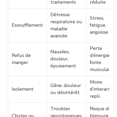
traitements
réduite
Détresse
Stress,
respiratoire ou
Essoufflement
fatigue,
maladie
angoisse
avancée
Perte
Nausées,
Refus de
d’énergie,
douleur,
manger
fonte
épuisement
musculaire
Moins
Gêne, douleur
Isolement
d’interaction
ou désintérêt
repli
Troubles
Risque de
Chutes ou
neurologiques,
blessure,