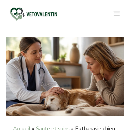
Aller
au
M
contenu
Accueil
»
Santé et soins
»
Euthanasie chien :