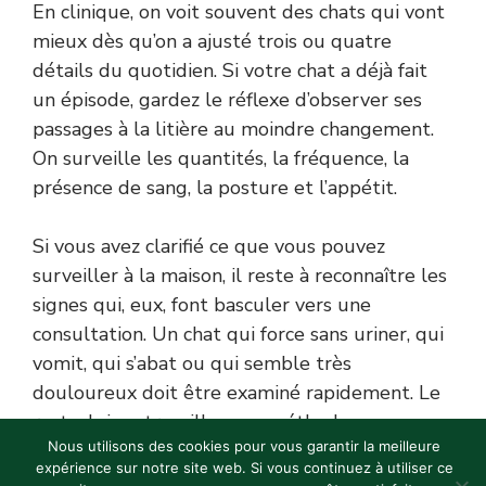
En clinique, on voit souvent des chats qui vont
mieux dès qu’on a ajusté trois ou quatre
détails du quotidien. Si votre chat a déjà fait
un épisode, gardez le réflexe d’observer ses
passages à la litière au moindre changement.
On surveille les quantités, la fréquence, la
présence de sang, la posture et l’appétit.
Si vous avez clarifié ce que vous pouvez
surveiller à la maison, il reste à reconnaître les
signes qui, eux, font basculer vers une
consultation. Un chat qui force sans uriner, qui
vomit, qui s’abat ou qui semble très
douloureux doit être examiné rapidement. Le
reste, lui, se travaille avec méthode,
Nous utilisons des cookies pour vous garantir la meilleure
observation et quelques routines bien posées.
expérience sur notre site web. Si vous continuez à utiliser ce