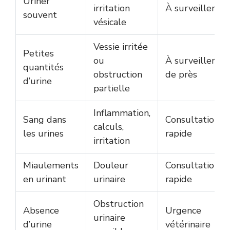
Uriner
irritation
À surveiller
souvent
vésicale
Vessie irritée
Petites
ou
À surveiller
quantités
obstruction
de près
d’urine
partielle
Inflammation,
Sang dans
Consultation
calculs,
les urines
rapide
irritation
Miaulements
Douleur
Consultation
en urinant
urinaire
rapide
Obstruction
Absence
Urgence
urinaire
d’urine
vétérinaire