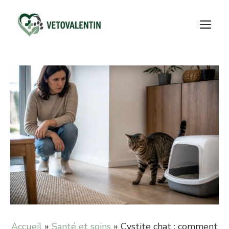
Aller
au
M
contenu
Accueil
»
Santé et soins
»
Cystite chat : comment