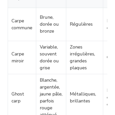
Brune,
Carpe
Prof
dorée ou
Régulières
commune
cla
bronze
Variable,
Zones
Carpe
souvent
irrégulières,
Cor
miroir
dorée ou
grandes
grise
plaques
Blanche,
argentée,
Pro
Ghost
jaune pâle,
Métalliques,
d’u
carp
parfois
brillantes
d’o
rouge
atténué