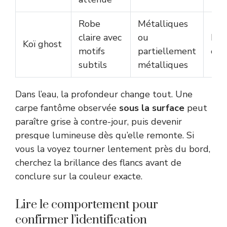
Robe
Métalliques
claire avec
ou
Plu
Koï ghost
motifs
partiellement
orn
subtils
métalliques
Dans l’eau, la profondeur change tout. Une
carpe fantôme observée
sous la surface
peut
paraître grise à contre-jour, puis devenir
presque lumineuse dès qu’elle remonte. Si
vous la voyez tourner lentement près du bord,
cherchez la brillance des flancs avant de
conclure sur la couleur exacte.
Lire le comportement pour
confirmer l’identification